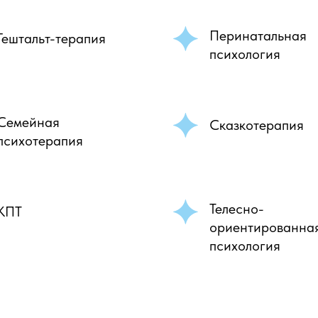
Перинатальная
Гештальт-терапия
психология
Семейная
Сказкотерапия
психотерапия
Телесно-
КПТ
ориентированна
психология