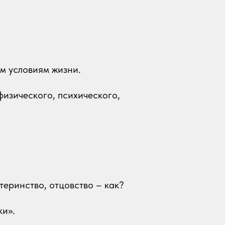
м условиям жизни.
физического, психического,
теринство, отцовство – как?
ки».